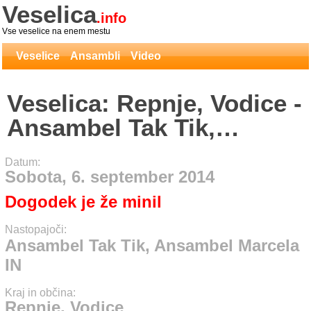
Veselica
.info
Vse veselice na enem mestu
Veselice
Ansambli
Video
Veselica: Repnje, Vodice -
Ansambel Tak Tik,
Ansambel Marcela IN
Datum:
Sobota, 6. september 2014
Dogodek je že minil
Nastopajoči:
Ansambel Tak Tik, Ansambel Marcela
IN
Kraj in občina:
Repnje, Vodice