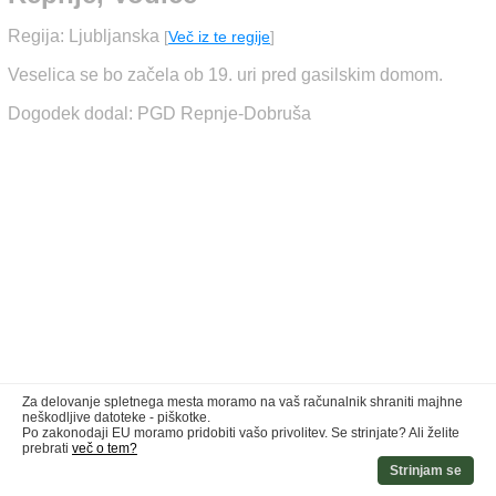
Regija: Ljubljanska
[
Več iz te regije
]
Veselica se bo začela ob 19. uri pred gasilskim domom.
Dogodek dodal: PGD Repnje-Dobruša
Za delovanje spletnega mesta moramo na vaš računalnik shraniti majhne
neškodljive datoteke - piškotke.
Po zakonodaji EU moramo pridobiti vašo privolitev. Se strinjate? Ali želite
prebrati
več o tem?
Strinjam se