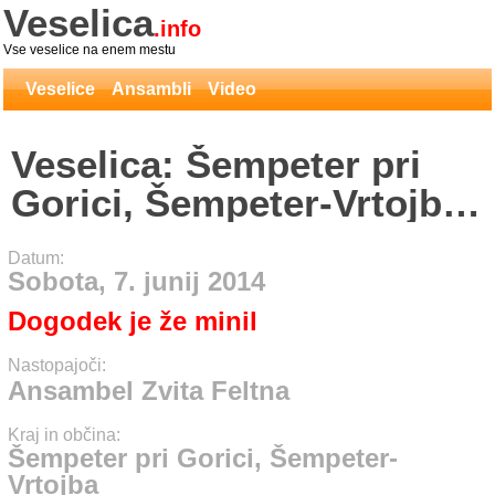
Veselica
.info
Vse veselice na enem mestu
Veselice
Ansambli
Video
Veselica: Šempeter pri
Gorici, Šempeter-Vrtojba
- Ansambel Zvita Feltna
Datum:
Sobota, 7. junij 2014
Dogodek je že minil
Nastopajoči:
Ansambel Zvita Feltna
Kraj in občina:
Šempeter pri Gorici, Šempeter-
Vrtojba