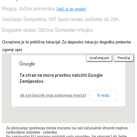
Regija: Južno primorska
[
Več iz te regije
]
Srečanje Šempetrov, HIT šport center, pričetek ob 20h.
Dogodek dodal: Občina Šempeter-Vrtojba
Označena je le približna lokacija! Za dejansko lokacijo dogodka preberite
zgornji opis.
Izračunaj pot
Povečaj
Ta stran ne more pravilno naložiti Google
Zemljevidov.
V redu
Ali ste lastnik tega spletnega mesta?
Za delovanje spletnega mesta moramo na vaš računalnik shraniti majhne
neškodljive datoteke - piškotke.
Po zakonodaji EU moramo pridobiti vašo privolitev. Se strinjate? Ali želite