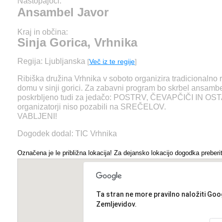
Nastopajoči:
Ansambel Javor
Kraj in občina:
Sinja Gorica, Vrhnika
Regija: Ljubljanska
[
Več iz te regije
]
Ribiška družina Vrhnika v soboto organizira tradicionalno 
domu v sinji gorici. Za zabavni program bo skrbel ansambe
poskrbljeno tudi za jedačo: POSTRV, ČEVAPČIČI IN 
organizatorji niso pozabili na SREČELOV.
VABLJENI!
Dogodek dodal: TIC Vrhnika
Označena je le približna lokacija! Za dejansko lokacijo dogodka preberit
Ta stran ne more pravilno naložiti Goo
Zemljevidov.