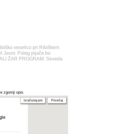
ribiško veselico pri Ribiškem
l Javor. Poleg pijače bo
OSTALI ŽAR PROGRAM. Seveda
e zgornji opis.
Izračunaj pot
Povečaj
gle