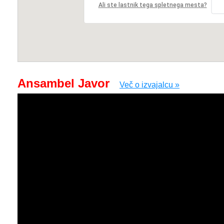
Ali ste lastnik tega spletnega mesta?
Ansambel Javor
Več o izvajalcu »