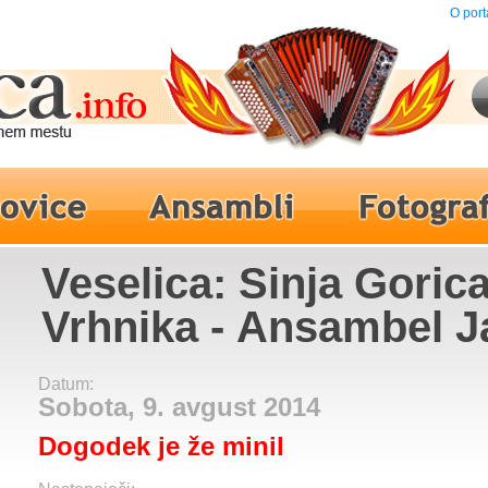
O port
Veselica: Sinja Gorica
Vrhnika - Ansambel J
Datum:
Sobota, 9. avgust 2014
Dogodek je že minil