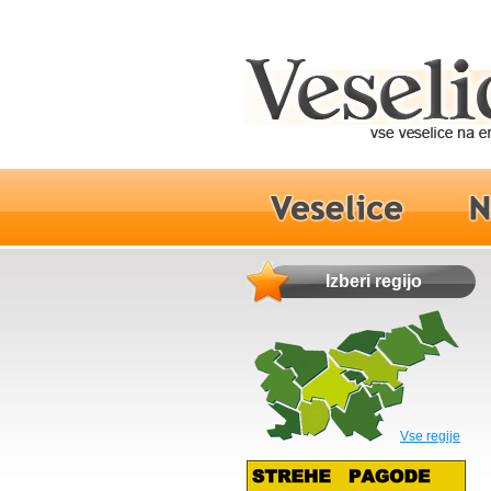
Izberi regijo
Vse regije