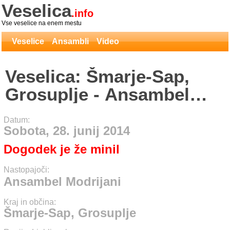
Veselica
.info
Vse veselice na enem mestu
Veselice
Ansambli
Video
Veselica: Šmarje-Sap,
Grosuplje - Ansambel
Modrijani
Datum:
Sobota, 28. junij 2014
Dogodek je že minil
Nastopajoči:
Ansambel Modrijani
Kraj in občina:
Šmarje-Sap, Grosuplje