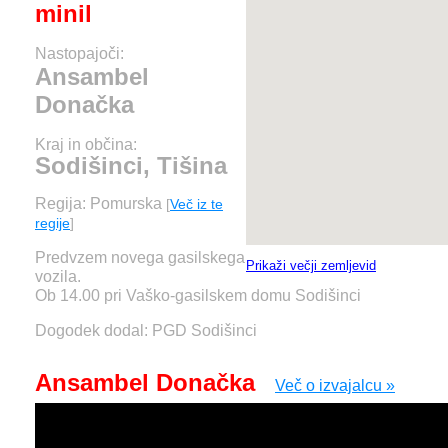
minil
Nastopajoči:
Ansambel
Donačka
Kraj in občina:
Sodišinci, Tišina
Regija: Pomurska
[
Več iz te
regije
]
Predvzem novega gasilskega
Prikaži večji zemljevid
vozila.
Ob 14.00 pri Vaško-gasilskem domu Sodišinci
Dogodek dodal: PGD Sodišinci
Ansambel Donačka
Več o izvajalcu »