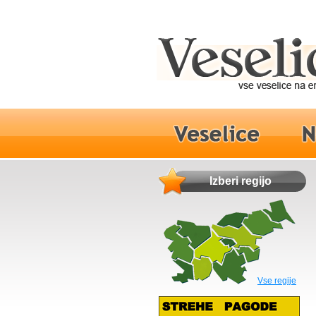
Izberi regijo
Vse regije