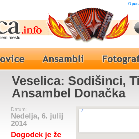
O port
Veselica: Sodišinci, Ti
Ansambel Donačka
Datum:
Nedelja, 6. julij
2014
Dogodek je že