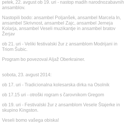
petek, 22. avgust ob 19. uri - nastop madih narodnozabavnih
ansamblov.
Nastopili bodo: ansambel Poljanšek, ansambel Marcela In,
ansambel Skrivnost, ansambel Zajc, ansambel Jerneja
Kolarja, ansambel Veseli muzikantje in ansambel bratov
Žerjav
ob 21. uri - Veliki festivalski žur z ansamblom Modrijani in
Triom Šubic.
Program bo povezoval Aljaž Oberkrainer.
sobota, 23. avgust 2014:
ob 17. uri - Tradicionalna kolesarska dirka na Osolnik
ob 17.15 uri - otroški rogram s čarovnikom Gregom
ob 19. uri - Festivalski žur z ansamblom Vesele Štajerke in
skupino Kingston.
Veseli bomo vašega obiska!