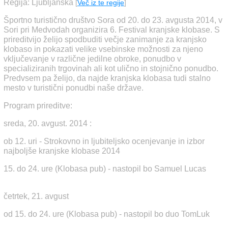
Regija: Ljubljanska
[
Več iz te regije
]
Športno turistično društvo Sora od 20. do 23. avgusta 2014, v
Sori pri Medvodah organizira 6. Festival kranjske klobase. S
prireditvijo želijo spodbuditi večje zanimanje za kranjsko
klobaso in pokazati velike vsebinske možnosti za njeno
vključevanje v različne jedilne obroke, ponudbo v
specializiranih trgovinah ali kot ulično in stojnično ponudbo.
Predvsem pa želijo, da najde kranjska klobasa tudi stalno
mesto v turistični ponudbi naše države.
Program prireditve:
sreda, 20. avgust. 2014 :
ob 12. uri - Strokovno in ljubiteljsko ocenjevanje in izbor
najboljše kranjske klobase 2014
15. do 24. ure (Klobasa pub) - nastopil bo Samuel Lucas
četrtek, 21. avgust
od 15. do 24. ure (Klobasa pub) - nastopil bo duo TomLuk