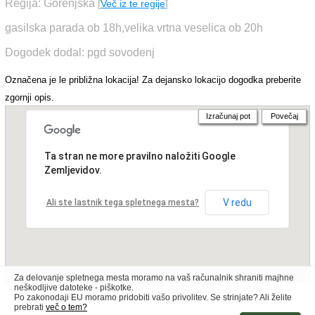
Regija: Gorenjska
[
Več iz te regije
]
gasilska parada ob 18h,velika vrtna veselica ob 20h
Dogodek dodal: pgd sovodenj
Označena je le približna lokacija! Za dejansko lokacijo dogodka preberite
zgornji opis.
Izračunaj pot
Povečaj
Ta stran ne more pravilno naložiti Google
Zemljevidov.
V redu
Ali ste lastnik tega spletnega mesta?
Za delovanje spletnega mesta moramo na vaš računalnik shraniti majhne
neškodljive datoteke - piškotke.
Po zakonodaji EU moramo pridobiti vašo privolitev. Se strinjate? Ali želite
prebrati
več o tem?