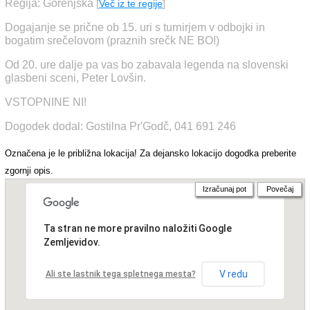
Regija: Gorenjska
[
Več iz te regije
]
Dogajanje se prične ob 15. uri s turnirjem v odbojki in
bogatim srečelovom (praznih srečk NE BO!)
Od 20. ure dalje pa vas bo zabavala legenda na slovenski
glasbeni sceni, Peter Lovšin.
VSTOPNINE NI!
Dogodek dodal: Gostilna Pr'Godč, 041 691 246
Označena je le približna lokacija! Za dejansko lokacijo dogodka preberite
zgornji opis.
Izračunaj pot
Povečaj
Ta stran ne more pravilno naložiti Google
Zemljevidov.
V redu
Ali ste lastnik tega spletnega mesta?