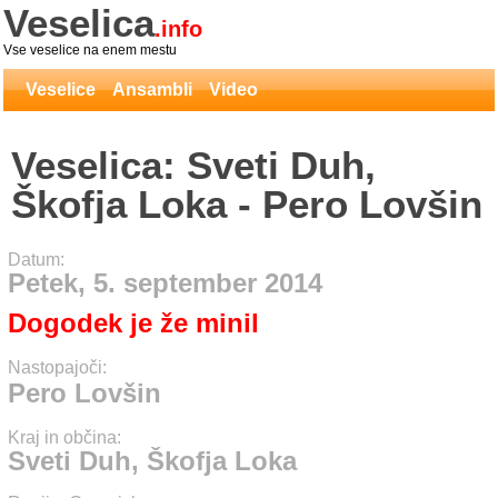
Veselica
.info
Vse veselice na enem mestu
Veselice
Ansambli
Video
Veselica: Sveti Duh,
Škofja Loka - Pero Lovšin
Datum:
Petek, 5. september 2014
Dogodek je že minil
Nastopajoči:
Pero Lovšin
Kraj in občina:
Sveti Duh, Škofja Loka