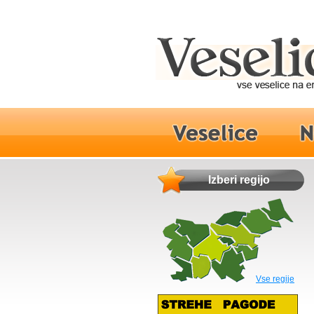
Izberi regijo
Vse regije