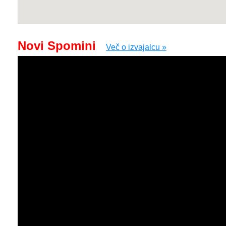
Novi Spomini
Več o izvajalcu »