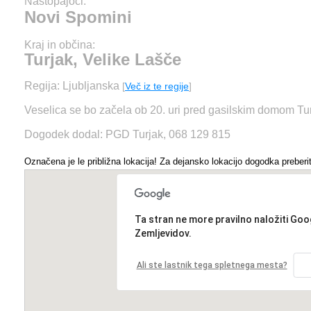
Nastopajoči:
Novi Spomini
Kraj in občina:
Turjak, Velike Lašče
Regija: Ljubljanska
[
Več iz te regije
]
Veselica se bo začela ob 20. uri pred gasilskim domom Tur
Dogodek dodal: PGD Turjak, 068 129 815
Označena je le približna lokacija! Za dejansko lokacijo dogodka preberit
Ta stran ne more pravilno naložiti Goo
Zemljevidov.
Ali ste lastnik tega spletnega mesta?