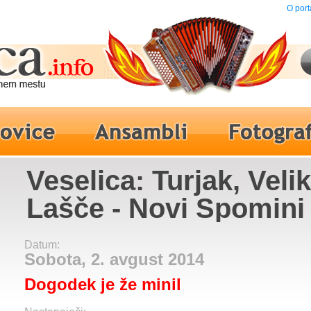
O port
Veselica: Turjak, Veli
Lašče - Novi Spomini
Datum:
Sobota, 2. avgust 2014
Dogodek je že minil