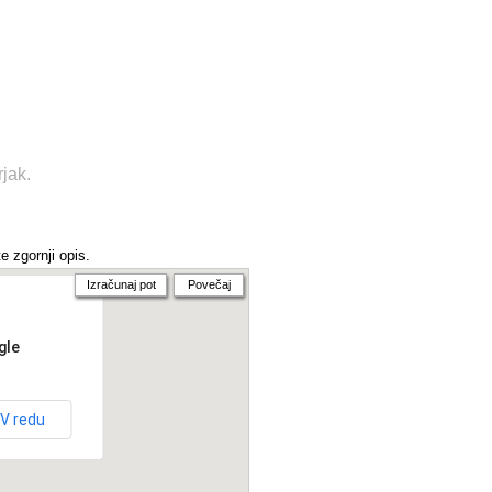
jak.
e zgornji opis.
Izračunaj pot
Povečaj
gle
V redu