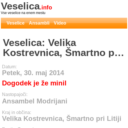
Veselica
.info
Vse veselice na enem mestu
Veselice
Ansambli
Video
Veselica: Velika
Kostrevnica, Šmartno pri
Litiji - Ansambel
Datum:
Modrijani
Petek, 30. maj 2014
Dogodek je že minil
Nastopajoči:
Ansambel Modrijani
Kraj in občina:
Velika Kostrevnica, Šmartno pri Litiji