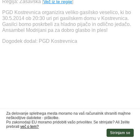
Regija: Zasavska
[
Več iz te regije
]
PGD Kostrevnica organizira veliko gasilsko veselico, ki bo
30.5.2014 ob 20:30 uri pri gasilskem domu v Kostrevnica.
Gasilci bomo poskrbeli za hladno pijačo in odlično jedačo.
Ansambel Modrijani pa za dobro glasbo in ples!
Dogodek dodal: PGD Kostrevnica
Za delovanje spletnega mesta moramo na vaš računalnik shraniti majhne
neškodljive datoteke - piškotke.
Po zakonodaji EU moramo pridobiti vašo privolitev. Se strinjate? Ali želite
prebrati
več o tem?
Strinjam se