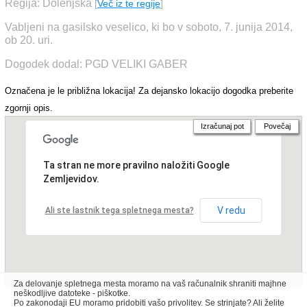
Regija: Dolenjska
[
Več iz te regije
]
Vabljeni na gasilsko veselico, ki bo v soboto, 7. junija 2014,
ob 20. uri.
Dogodek dodal: PGD VELIKI GABER
Označena je le približna lokacija! Za dejansko lokacijo dogodka preberite
zgornji opis.
Izračunaj pot
Povečaj
Ta stran ne more pravilno naložiti Google
Zemljevidov.
V redu
Ali ste lastnik tega spletnega mesta?
Za delovanje spletnega mesta moramo na vaš računalnik shraniti majhne
neškodljive datoteke - piškotke.
Po zakonodaji EU moramo pridobiti vašo privolitev. Se strinjate? Ali želite