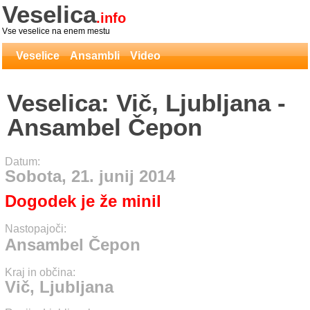
Veselica
.info
Vse veselice na enem mestu
Veselice
Ansambli
Video
Veselica: Vič, Ljubljana -
Ansambel Čepon
Datum:
Sobota, 21. junij 2014
Dogodek je že minil
Nastopajoči:
Ansambel Čepon
Kraj in občina:
Vič, Ljubljana