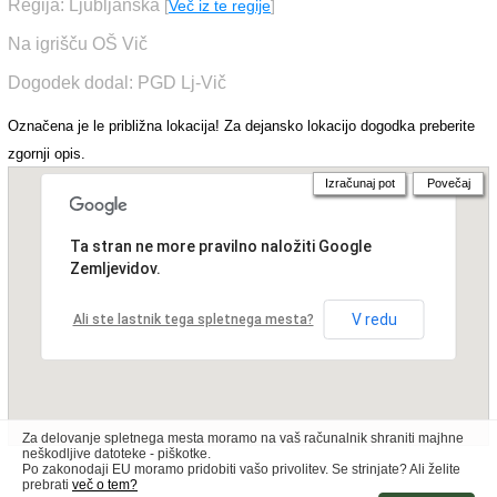
Regija: Ljubljanska
[
Več iz te regije
]
Na igrišču OŠ Vič
Dogodek dodal: PGD Lj-Vič
Označena je le približna lokacija! Za dejansko lokacijo dogodka preberite
zgornji opis.
Izračunaj pot
Povečaj
Ta stran ne more pravilno naložiti Google
Zemljevidov.
V redu
Ali ste lastnik tega spletnega mesta?
Za delovanje spletnega mesta moramo na vaš računalnik shraniti majhne
neškodljive datoteke - piškotke.
Po zakonodaji EU moramo pridobiti vašo privolitev. Se strinjate? Ali želite
prebrati
več o tem?