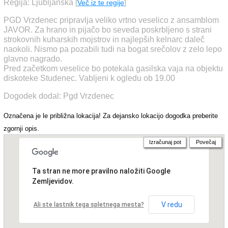
Regija: Ljubljanska
[
Več iz te regije
]
PGD Vrzdenec pripravlja veliko vrtno veselico z ansamblom
JAVOR. Za hrano in pijačo bo seveda poskrbljeno s strani
strokovnih kuharskih mojstrov in najlepših kelnarc daleč
naokoli. Nismo pa pozabili tudi na bogat srečolov z zelo lepo
glavno nagrado.
Pred začetkom veselice bo potekala gasilska vaja na objektu
diskoteke Studenec. Vabljeni k ogledu ob 19.00
Dogodek dodal: Pgd Vrzdenec
Označena je le približna lokacija! Za dejansko lokacijo dogodka preberite
zgornji opis.
Izračunaj pot
Povečaj
Ta stran ne more pravilno naložiti Google
Zemljevidov.
V redu
Ali ste lastnik tega spletnega mesta?