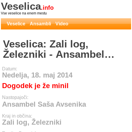
Veselica
.info
Vse veselice na enem mestu
Veselice
Ansambli
Video
Veselica: Zali log,
Železniki - Ansambel
Saša Avsenika
Datum:
Nedelja, 18. maj 2014
Dogodek je že minil
Nastopajoči:
Ansambel Saša Avsenika
Kraj in občina:
Zali log, Železniki