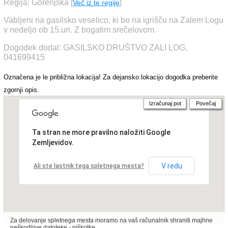
Regija: Gorenjska
[
Več iz te regije
]
Vabljeni na gasilsko veselico, ki bo na igrišču na Zalem Logu
v nedeljo ob 15.uri. Z bogatim srečelovom.
Dogodek dodal: GASILSKO DRUŠTVO ZALI LOG,
041699415
Označena je le približna lokacija! Za dejansko lokacijo dogodka preberite
zgornji opis.
Izračunaj pot
Povečaj
Ta stran ne more pravilno naložiti Google
Zemljevidov.
V redu
Ali ste lastnik tega spletnega mesta?
Za delovanje spletnega mesta moramo na vaš računalnik shraniti majhne
neškodljive datoteke - piškotke.