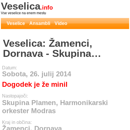
Veselica
.info
Vse veselice na enem mestu
Veselice
Ansambli
Video
Veselica: Žamenci,
Dornava - Skupina
Plamen, Harmonikarski
Datum:
orkester Modras
Sobota, 26. julij 2014
Dogodek je že minil
Nastopajoči:
Skupina Plamen, Harmonikarski
orkester Modras
Kraj in občina:
Žamenci, Dornava