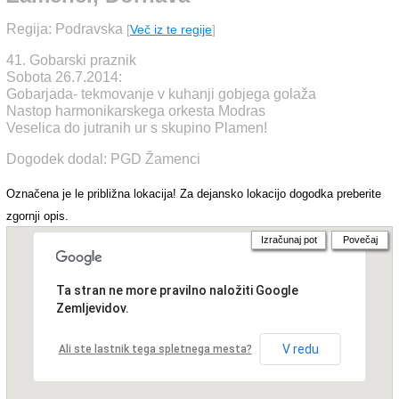
Regija: Podravska
[
Več iz te regije
]
41. Gobarski praznik
Sobota 26.7.2014:
Gobarjada- tekmovanje v kuhanji gobjega golaža
Nastop harmonikarskega orkesta Modras
Veselica do jutranih ur s skupino Plamen!
Dogodek dodal: PGD Žamenci
Označena je le približna lokacija! Za dejansko lokacijo dogodka preberite
zgornji opis.
Izračunaj pot
Povečaj
Ta stran ne more pravilno naložiti Google
Zemljevidov.
V redu
Ali ste lastnik tega spletnega mesta?