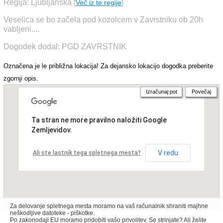
Regija: Ljubljanska
[
Več iz te regije
]
Veselica se bo začela pod kozolcem v Zavrstniku ob 20h
vabljeni....
Dogodek dodal: PGD ZAVRSTNIK
Označena je le približna lokacija! Za dejansko lokacijo dogodka preberite
zgornji opis.
Izračunaj pot
Povečaj
Ta stran ne more pravilno naložiti Google
Zemljevidov.
V redu
Ali ste lastnik tega spletnega mesta?
Za delovanje spletnega mesta moramo na vaš računalnik shraniti majhne
neškodljive datoteke - piškotke.
Po zakonodaji EU moramo pridobiti vašo privolitev. Se strinjate? Ali želite