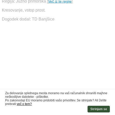
Regija: Južno primorska
[
Več iz te regije
]
Kresovanje, vstop prost.
Dogodek dodal: TD Banjšice
Za delovanje spletnega mesta moramo na vaš računalnik shraniti majhne
neškodljive datoteke - piškotke.
Po zakonodaji EU moramo pridobiti vašo privolitev. Se strinjate? Ali želite
prebrati
več o tem?
Strinjam se