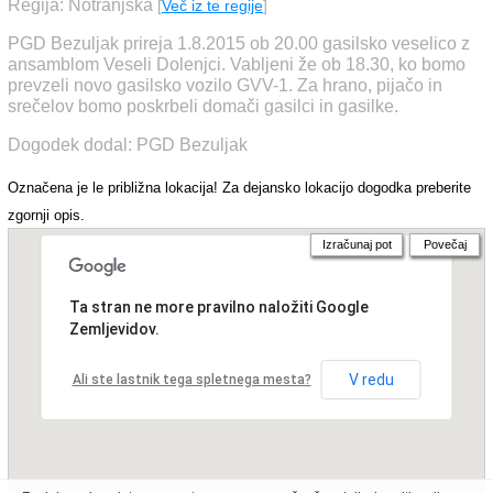
Regija: Notranjska
[
Več iz te regije
]
PGD Bezuljak prireja 1.8.2015 ob 20.00 gasilsko veselico z
ansamblom Veseli Dolenjci. Vabljeni že ob 18.30, ko bomo
prevzeli novo gasilsko vozilo GVV-1. Za hrano, pijačo in
srečelov bomo poskrbeli domači gasilci in gasilke.
Dogodek dodal: PGD Bezuljak
Označena je le približna lokacija! Za dejansko lokacijo dogodka preberite
zgornji opis.
Izračunaj pot
Povečaj
Ta stran ne more pravilno naložiti Google
Zemljevidov.
V redu
Ali ste lastnik tega spletnega mesta?