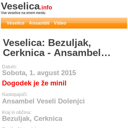
Veselica
.info
Vse veselice na enem mestu
Veselice
Ansambli
Video
Veselica: Bezuljak,
Cerknica - Ansambel
Veseli Dolenjci
Datum:
Sobota, 1. avgust 2015
Dogodek je že minil
Nastopajoči:
Ansambel Veseli Dolenjci
Kraj in občina:
Bezuljak, Cerknica