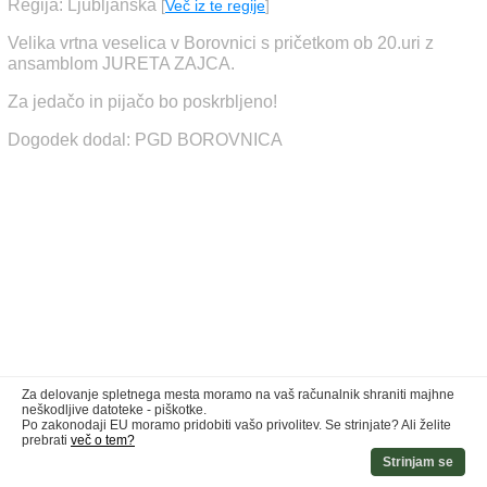
Regija: Ljubljanska
[
Več iz te regije
]
Velika vrtna veselica v Borovnici s pričetkom ob 20.uri z
ansamblom JURETA ZAJCA.
Za jedačo in pijačo bo poskrbljeno!
Dogodek dodal: PGD BOROVNICA
Za delovanje spletnega mesta moramo na vaš računalnik shraniti majhne
neškodljive datoteke - piškotke.
Po zakonodaji EU moramo pridobiti vašo privolitev. Se strinjate? Ali želite
prebrati
več o tem?
Strinjam se