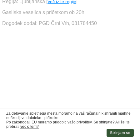
Regija: Ljubljanska
[
Več iz te regije
]
Gasilska veselica s pričetkom ob 20h.
Dogodek dodal: PGD Črni Vrh, 031784450
Za delovanje spletnega mesta moramo na vaš računalnik shraniti majhne
neškodljive datoteke - piškotke.
Po zakonodaji EU moramo pridobiti vašo privolitev. Se strinjate? Ali želite
prebrati
več o tem?
Strinjam se