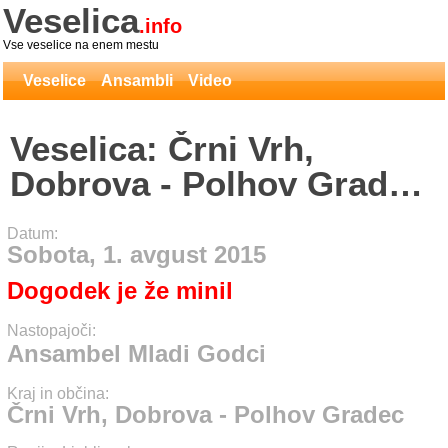
Veselica
.info
Vse veselice na enem mestu
Veselice
Ansambli
Video
Veselica: Črni Vrh,
Dobrova - Polhov Gradec
- Ansambel Mladi Godci
Datum:
Sobota, 1. avgust 2015
Dogodek je že minil
Nastopajoči:
Ansambel Mladi Godci
Kraj in občina:
Črni Vrh, Dobrova - Polhov Gradec