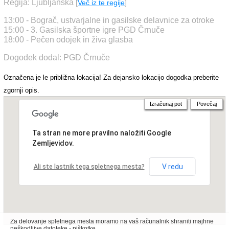
Regija: Ljubljanska
[
Več iz te regije
]
13:00 - Bograč, ustvarjalne in gasilske delavnice za otroke
15:00 - 3. Gasilska športne igre PGD Črnuče
18:00 - Pečen odojek in živa glasba
Dogodek dodal: PGD Črnuče
Označena je le približna lokacija! Za dejansko lokacijo dogodka preberite
zgornji opis.
Izračunaj pot
Povečaj
Ta stran ne more pravilno naložiti Google
Zemljevidov.
V redu
Ali ste lastnik tega spletnega mesta?
Za delovanje spletnega mesta moramo na vaš računalnik shraniti majhne
neškodljive datoteke - piškotke.