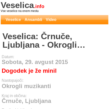
Veselica
.info
Vse veselice na enem mestu
Veselice
Ansambli
Video
Veselica: Črnuče,
Ljubljana - Okrogli
muzikanti
Datum:
Sobota, 29. avgust 2015
Dogodek je že minil
Nastopajoči:
Okrogli muzikanti
Kraj in občina:
Črnuče, Ljubljana