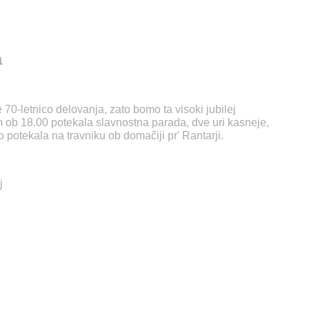
a
0-letnico delovanja, zato bomo ta visoki jubilej
m ob 18.00 potekala slavnostna parada, dve uri kasneje,
o potekala na travniku ob domačiji pr' Rantarji.
j