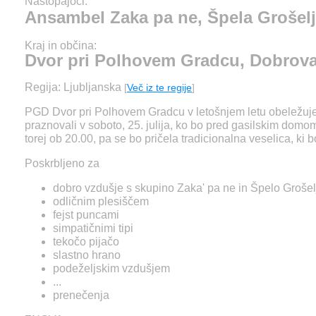
Nastopajoči:
Ansambel Zaka pa ne, Špela Grošelj
Kraj in občina:
Dvor pri Polhovem Gradcu, Dobrov
Regija: Ljubljanska
[
Več iz te regije
]
PGD Dvor pri Polhovem Gradcu v letošnjem letu obeležuje 7
praznovali v soboto, 25. julija, ko bo pred gasilskim domo
torej ob 20.00, pa se bo pričela tradicionalna veselica, ki b
Poskrbljeno za
dobro vzdušje s skupino Zaka' pa ne in Špelo Grošel
odličnim plesiščem
fejst puncami
simpatičnimi tipi
tekočo pijačo
slastno hrano
podeželjskim vzdušjem
...
prenečenja