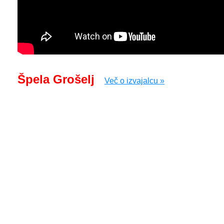
Špela Grošelj
Več o izvajalcu »