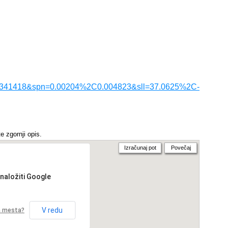
.341418&spn=0.00204%2C0.004823&sll=37.0625%2C-
e zgornji opis.
Izračunaj pot
Povečaj
 naložiti Google
V redu
ga mesta?