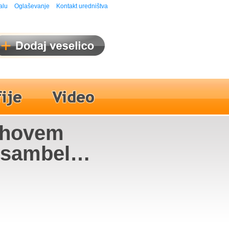
alu
Oglaševanje
Kontakt uredništva
olhovem
nsambel
šelj