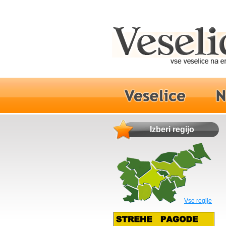
Izberi regijo
Vse regije