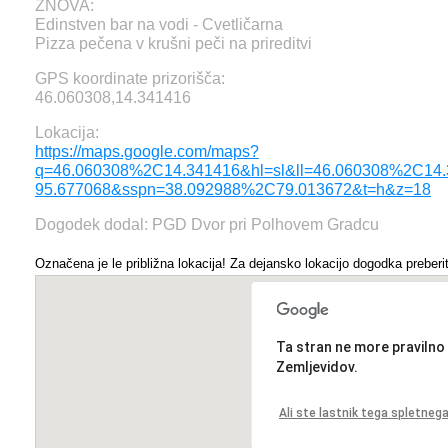
ZNOVA:
Edinstven bar na vodi - Cvetličarna
Pizza pečena v krušni peči na prireditvi
GPS koordinate prizorišča:
46.060308,14.341416
Lokacija:
https://maps.google.com/maps?
q=46.060308%2C14.341416&hl=sl&ll=46.060308%2C14
95.677068&sspn=38.092988%2C79.013672&t=h&z=18
Dogodek dodal: PGD Dvor pri Polhovem Gradcu
Označena je le približna lokacija! Za dejansko lokacijo dogodka preberit
Ta stran ne more pravilno
Zemljevidov.
Ali ste lastnik tega spletne