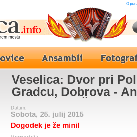
O port
Veselica: Dvor pri P
Gradcu, Dobrova - A
Zaka pa ne, Špela Gro
Datum:
Sobota, 25. julij 2015
Dogodek je že minil