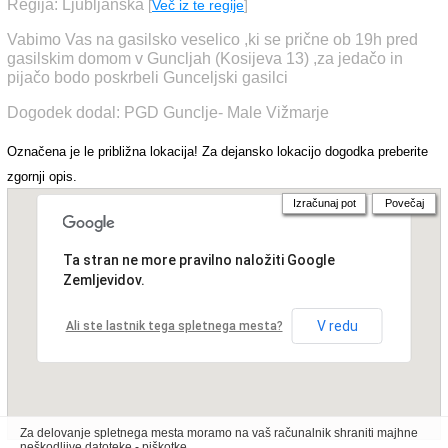
Regija: Ljubljanska
[
Več iz te regije
]
Vabimo Vas na gasilsko veselico ,ki se prične ob 19h pred
gasilskim domom v Guncljah (Kosijeva 13) ,za jedačo in
pijačo bodo poskrbeli Gunceljski gasilci
Dogodek dodal: PGD Gunclje- Male Vižmarje
Označena je le približna lokacija! Za dejansko lokacijo dogodka preberite
zgornji opis.
Izračunaj pot
Povečaj
Ta stran ne more pravilno naložiti Google
Zemljevidov.
V redu
Ali ste lastnik tega spletnega mesta?
Za delovanje spletnega mesta moramo na vaš računalnik shraniti majhne
neškodljive datoteke - piškotke.