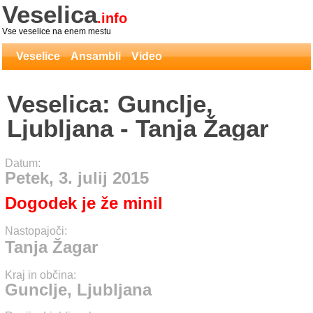
Veselica
.info
Vse veselice na enem mestu
Veselice
Ansambli
Video
Veselica: Gunclje,
Ljubljana - Tanja Žagar
Datum:
Petek, 3. julij 2015
Dogodek je že minil
Nastopajoči:
Tanja Žagar
Kraj in občina:
Gunclje, Ljubljana