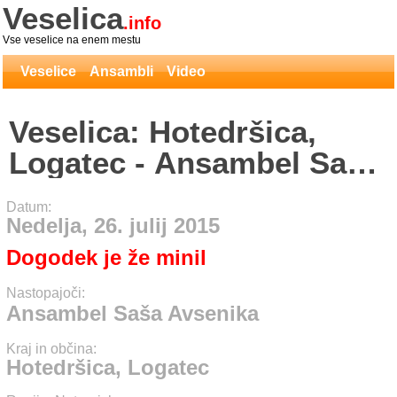
Veselica
.info
Vse veselice na enem mestu
Veselice
Ansambli
Video
Veselica: Hotedršica,
Logatec - Ansambel Saša
Avsenika
Datum:
Nedelja, 26. julij 2015
Dogodek je že minil
Nastopajoči:
Ansambel Saša Avsenika
Kraj in občina:
Hotedršica, Logatec