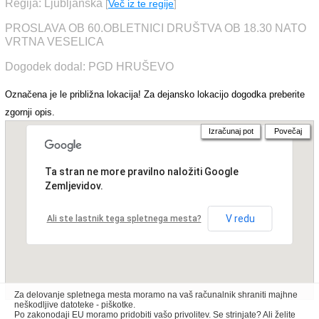
Regija: Ljubljanska
[
Več iz te regije
]
PROSLAVA OB 60.OBLETNICI DRUŠTVA OB 18.30 NATO
VRTNA VESELICA
Dogodek dodal: PGD HRUŠEVO
Označena je le približna lokacija! Za dejansko lokacijo dogodka preberite
zgornji opis.
Izračunaj pot
Povečaj
Ta stran ne more pravilno naložiti Google
Zemljevidov.
V redu
Ali ste lastnik tega spletnega mesta?
Za delovanje spletnega mesta moramo na vaš računalnik shraniti majhne
neškodljive datoteke - piškotke.
Po zakonodaji EU moramo pridobiti vašo privolitev. Se strinjate? Ali želite