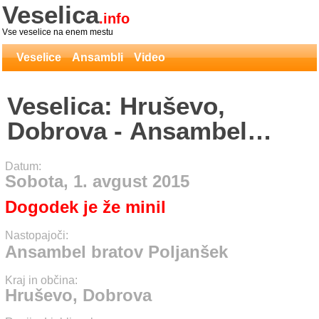
Veselica
.info
Vse veselice na enem mestu
Veselice
Ansambli
Video
Veselica: Hruševo,
Dobrova - Ansambel
bratov Poljanšek
Datum:
Sobota, 1. avgust 2015
Dogodek je že minil
Nastopajoči:
Ansambel bratov Poljanšek
Kraj in občina:
Hruševo, Dobrova