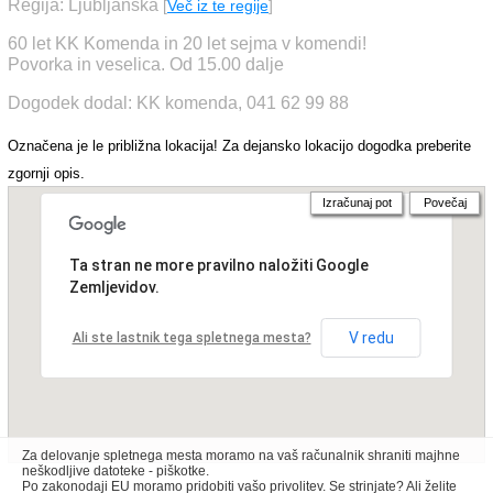
Regija: Ljubljanska
[
Več iz te regije
]
60 let KK Komenda in 20 let sejma v komendi!
Povorka in veselica. Od 15.00 dalje
Dogodek dodal: KK komenda, 041 62 99 88
Označena je le približna lokacija! Za dejansko lokacijo dogodka preberite
zgornji opis.
Izračunaj pot
Povečaj
Ta stran ne more pravilno naložiti Google
Zemljevidov.
V redu
Ali ste lastnik tega spletnega mesta?
Za delovanje spletnega mesta moramo na vaš računalnik shraniti majhne
neškodljive datoteke - piškotke.
Po zakonodaji EU moramo pridobiti vašo privolitev. Se strinjate? Ali želite