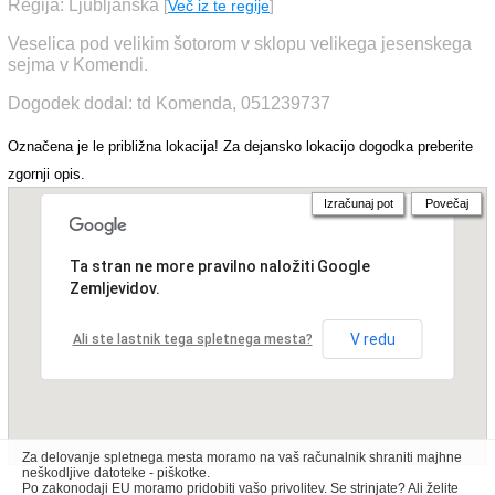
Regija: Ljubljanska
[
Več iz te regije
]
Veselica pod velikim šotorom v sklopu velikega jesenskega
sejma v Komendi.
Dogodek dodal: td Komenda, 051239737
Označena je le približna lokacija! Za dejansko lokacijo dogodka preberite
zgornji opis.
Izračunaj pot
Povečaj
Ta stran ne more pravilno naložiti Google
Zemljevidov.
V redu
Ali ste lastnik tega spletnega mesta?
Za delovanje spletnega mesta moramo na vaš računalnik shraniti majhne
neškodljive datoteke - piškotke.
Po zakonodaji EU moramo pridobiti vašo privolitev. Se strinjate? Ali želite