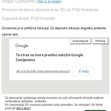
Regija: Ljubljanska
[
Več iz te regije
]
Proslava ob dnevu državnosti ter 90. let PGD Kompolje
Dogodek dodal: PGD Kmpolje
Označena je le približna lokacija! Za dejansko lokacijo dogodka preberite
zgornji opis.
Izračunaj pot
Povečaj
Ta stran ne more pravilno naložiti Google
Zemljevidov.
V redu
Ali ste lastnik tega spletnega mesta?
Za delovanje spletnega mesta moramo na vaš računalnik shraniti majhne
neškodljive datoteke - piškotke.
Po zakonodaji EU moramo pridobiti vašo privolitev. Se strinjate? Ali želite
prebrati
več o tem?