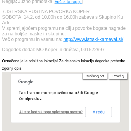
Regija: Južno primorska
[
Več iz te regije
]
7. ISTRSKA PUSTNA POVORKA KOPER
SOBOTA, 14.2. od 10.00h do 16.00h zabava s Skupino Ku
Adn.
V spremljajočem programu na cilju povorke bogate nagrade
za najboljše maske in skupine.
Več o programu in vsemu na:
http://www.istrski-karneval.si/
Dogodek dodal: MO Koper in društva, 031822997
Označena je le približna lokacija! Za dejansko lokacijo dogodka preberite
zgornji opis.
Izračunaj pot
Povečaj
Ta stran ne more pravilno naložiti Google
Zemljevidov.
V redu
Ali ste lastnik tega spletnega mesta?