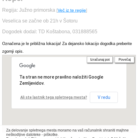
Regija: Južno primorska
[
Več iz te regije
]
Veselica se začne ob 21h v Šotoru
Dogodek dodal: TD Koštabona, 031888565
Označena je le približna lokacija! Za dejansko lokacijo dogodka preberite
zgornji opis.
Izračunaj pot
Povečaj
Ta stran ne more pravilno naložiti Google
Zemljevidov.
V redu
Ali ste lastnik tega spletnega mesta?
Za delovanje spletnega mesta moramo na vaš računalnik shraniti majhne
neškodljive datoteke - piškotke.