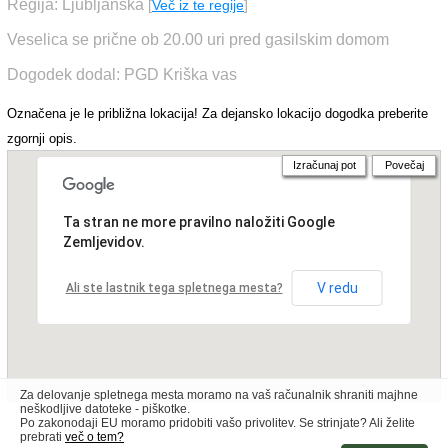
Regija: Ljubljanska
[
Več iz te regije
]
Veselica se prične ob 20.00 uri pred gasilskim domom
Dogodek dodal: PGD Kriška vas
Označena je le približna lokacija! Za dejansko lokacijo dogodka preberite
zgornji opis.
Izračunaj pot
Povečaj
Ta stran ne more pravilno naložiti Google
Zemljevidov.
V redu
Ali ste lastnik tega spletnega mesta?
Za delovanje spletnega mesta moramo na vaš računalnik shraniti majhne
neškodljive datoteke - piškotke.
Po zakonodaji EU moramo pridobiti vašo privolitev. Se strinjate? Ali želite
prebrati
več o tem?