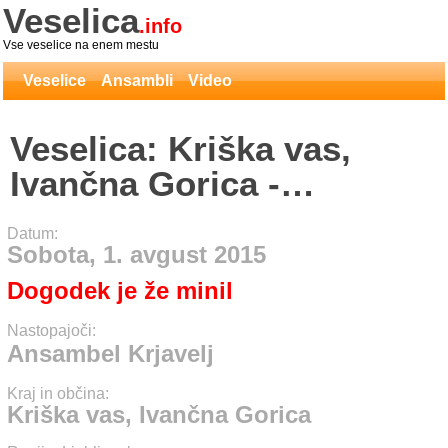
Veselica
.info
Vse veselice na enem mestu
Veselice
Ansambli
Video
Veselica: Kriška vas,
Ivančna Gorica -
Ansambel Krjavelj
Datum:
Sobota, 1. avgust 2015
Dogodek je že minil
Nastopajoči:
Ansambel Krjavelj
Kraj in občina:
Kriška vas, Ivančna Gorica