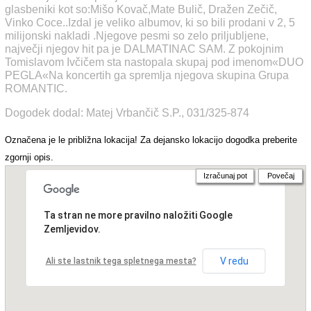
glasbeniki kot so:Mišo Kovač,Mate Bulič, Dražen Zečič,
Vinko Coce..Izdal je veliko albumov, ki so bili prodani v 2, 5
milijonski nakladi .Njegove pesmi so zelo priljubljene,
največji njegov hit pa je DALMATINAC SAM. Z pokojnim
Tomislavom Ivčičem sta nastopala skupaj pod imenom«DUO
PEGLA«Na koncertih ga spremlja njegova skupina Grupa
ROMANTIC.
Dogodek dodal: Matej Vrbančič S.P., 031/325-874
Označena je le približna lokacija! Za dejansko lokacijo dogodka preberite
zgornji opis.
Izračunaj pot
Povečaj
Ta stran ne more pravilno naložiti Google
Zemljevidov.
V redu
Ali ste lastnik tega spletnega mesta?