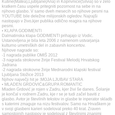
Kutine(Matea),Ljubljane(Ana) in Koprivnice(Silvia) so v zelo
kratkem času uspele pritegniti pozornost na sebe in na
njihovo glasbo. V samo dveh mesecih so njihove pesmi na
YOUTUBE bile deležne milijonskih ogledov. Najrajši
nastopajo v živo,kjer publika odlično reagira na njihove
pesmi.
• KLAPA GODIMENTI
Dalmatinska klapa GODIMENTI prihajajo iz Vodic.
Ustanovljena je bila leta 2006 z namenom ustvarjanja
kulturno umetniških del in zabavnih koncertov.
Njihove nagrade so:
-1 nagrada publike OMIŠ 2012
-3 nagrada strokovne žirije Festival Melodij Hrvatskog
Jadrana
-2 nagrada strokovne žirije Mednarodni klapski festival
Ljubljana Stožice 2013
Njihov največji hit je :MOJA LJUBAV STARA
• MLADEN GRDOVIĆ&GRUPA ROMANTIC
Mladen Grdović je rojen v Zadru, kjer živi še danes. Šolanje
je končal v rodnem Zadru, kje r se je tudi začel baviti z
glasbo. Avtor je številnih tekstov in glasbe te inperator skladb
s katerimi zmaguje na nizu festivalov. Samo na Hrvaškem je
v svoji glasbeni karieri sodeloval preko 40 krat. Zraven
samostojnih nastopov je sodeloval z številnimi znanimi