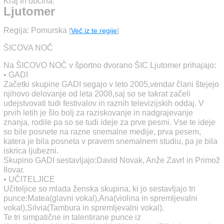
Kraj in občina:
Ljutomer
Regija: Pomurska
[
Več iz te regije
]
ŠICOVA NOČ
Na ŠICOVO NOČ v športno dvorano ŠIC Ljutomer prihajajo:
• GADI
Začetki skupine GADI segajo v leto 2005,vendar člani štejejo
njihovo delovanje od leta 2008,saj so se takrat začeli
udejstvovati tudi festivalov in raznih televizijskih oddaj. V
prvih letih je šlo bolj za raziskovanje in nadgrajevanje
znanja, rodile pa so se tudi ideje za prve pesmi. Vse te ideje
so bile posnete na razne snemalne medije, prva pesem,
katera je bila posneta v pravem snemalnem studiu, pa je bila
iskrica ljubezni.
Skupino GADI sestavljajo:David Novak, Anže Zavrl in Primož
Ilovar.
• UČITELJICE
Učiteljice so mlada ženska skupina, ki jo sestavljajo tri
punce:Matea(glavni vokal),Ana(violina in spremljevalni
vokal),Silvia(Tambura in spremljevalni vokal).
Te tri simpatične in talentirane punce iz