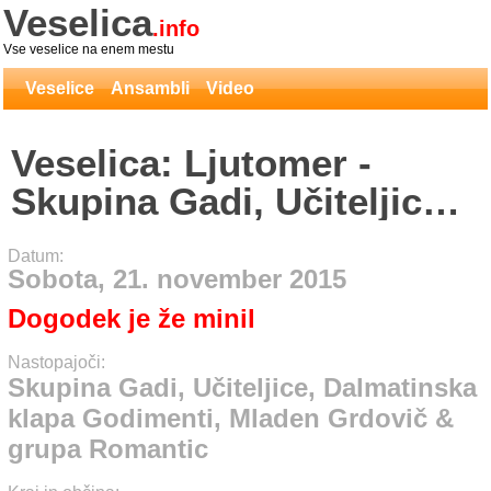
Veselica
.info
Vse veselice na enem mestu
Veselice
Ansambli
Video
Veselica: Ljutomer -
Skupina Gadi, Učiteljice,
Dalmatinska klapa
Datum:
Godimenti, Mladen
Sobota, 21. november 2015
Grdovič & grupa
Dogodek je že minil
Romantic
Nastopajoči:
Skupina Gadi, Učiteljice, Dalmatinska
klapa Godimenti, Mladen Grdovič &
grupa Romantic