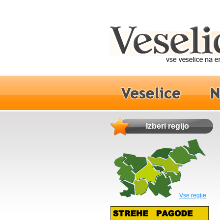
Izberi regijo
Vse regije