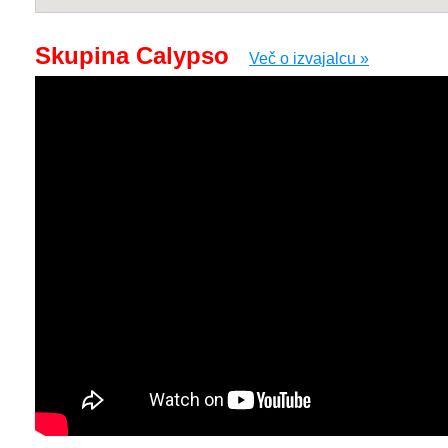
Skupina Calypso
Več o izvajalcu »