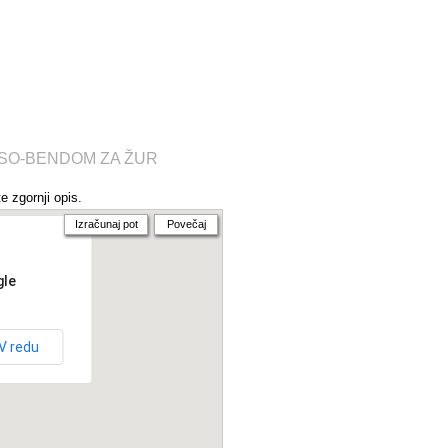
PSO-BENDOM ZA ŽUR
e zgornji opis.
Izračunaj pot
Povečaj
gle
V redu