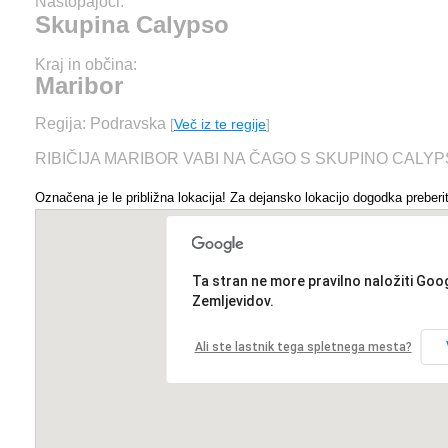
Nastopajoči:
Skupina Calypso
Kraj in občina:
Maribor
Regija: Podravska
[
Več iz te regije
]
RIBIČIJA MARIBOR VABI NA ČAGO S SKUPINO CALY
Označena je le približna lokacija! Za dejansko lokacijo dogodka preberit
Ta stran ne more pravilno naložiti Goo
Zemljevidov.
Ali ste lastnik tega spletnega mesta?