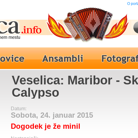
O port
Veselica: Maribor - S
Calypso
Datum:
Sobota, 24. januar 2015
Dogodek je že minil