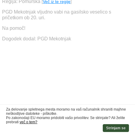
Regija: Pomurska
[
Več iz te regije
]
PGD Mekotnjak vljudno vabi na gasilsko veselico s
pričetkom ob 20. uri.
Na pomoč!
Dogodek dodal: PGD Mekotnjak
Za delovanje spletnega mesta moramo na vaš računalnik shraniti majhne
neškodljive datoteke - piškotke.
Po zakonodaji EU moramo pridobiti vašo privolitev. Se strinjate? Ali želite
prebrati
več o tem?
Strinjam se