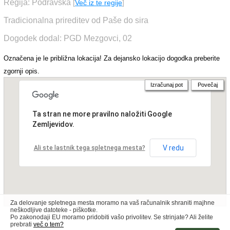
Regija: Podravska
[
Več iz te regije
]
Tradicionalna prireditev od Paše do sira
Dogodek dodal: PGD Mezgovci, 02
Označena je le približna lokacija! Za dejansko lokacijo dogodka preberite
zgornji opis.
Izračunaj pot
Povečaj
Ta stran ne more pravilno naložiti Google
Zemljevidov.
V redu
Ali ste lastnik tega spletnega mesta?
Za delovanje spletnega mesta moramo na vaš računalnik shraniti majhne
neškodljive datoteke - piškotke.
Po zakonodaji EU moramo pridobiti vašo privolitev. Se strinjate? Ali želite
prebrati
več o tem?