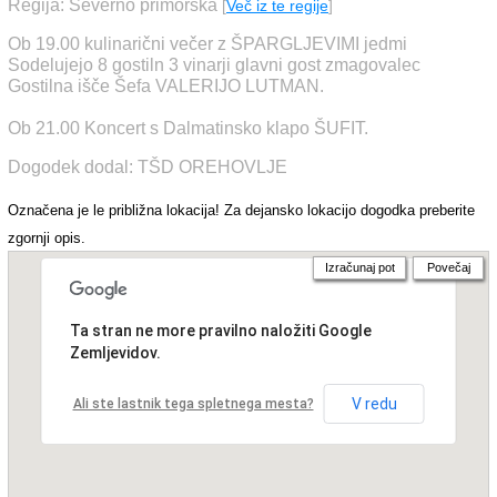
Regija: Severno primorska
[
Več iz te regije
]
Ob 19.00 kulinarični večer z ŠPARGLJEVIMI jedmi
Sodelujejo 8 gostiln 3 vinarji glavni gost zmagovalec
Gostilna išče Šefa VALERIJO LUTMAN.
Ob 21.00 Koncert s Dalmatinsko klapo ŠUFIT.
Dogodek dodal: TŠD OREHOVLJE
Označena je le približna lokacija! Za dejansko lokacijo dogodka preberite
zgornji opis.
Izračunaj pot
Povečaj
Ta stran ne more pravilno naložiti Google
Zemljevidov.
V redu
Ali ste lastnik tega spletnega mesta?