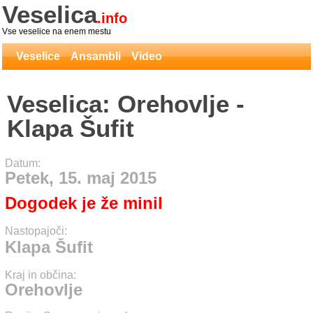
Veselica
.info
Vse veselice na enem mestu
Veselice
Ansambli
Video
Veselica: Orehovlje -
Klapa Šufit
Datum:
Petek, 15. maj 2015
Dogodek je že minil
Nastopajoči:
Klapa Šufit
Kraj in občina:
Orehovlje