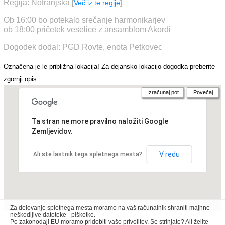
Regija: Notranjska
[
Več iz te regije
]
Ob 16:00 bo potekalo srečanje harmonikarjev
ob 18:00 pričetek veselice z ansamblom Akordi
Dogodek dodal: PGD Rovte, enota Petkovec
Označena je le približna lokacija! Za dejansko lokacijo dogodka preberite
zgornji opis.
Izračunaj pot
Povečaj
Ta stran ne more pravilno naložiti Google
Zemljevidov.
V redu
Ali ste lastnik tega spletnega mesta?
Za delovanje spletnega mesta moramo na vaš računalnik shraniti majhne
neškodljive datoteke - piškotke.
Po zakonodaji EU moramo pridobiti vašo privolitev. Se strinjate? Ali želite