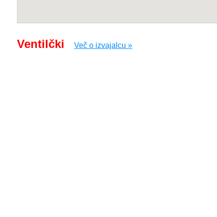
Ventilčki
Več o izvajalcu »