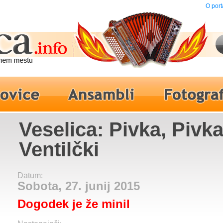
O port
Veselica: Pivka, Pivka
Ventilčki
Datum:
Sobota, 27. junij 2015
Dogodek je že minil