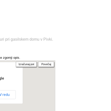
uri pri gasilskem domu v Pivki.
e zgornji opis.
Izračunaj pot
Povečaj
gle
V redu