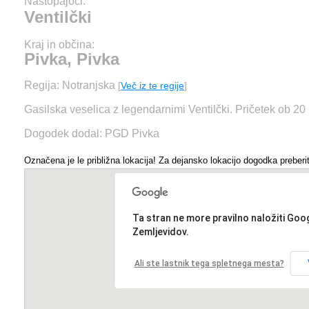
Nastopajoči:
Ventilčki
Kraj in občina:
Pivka, Pivka
Regija: Notranjska
[
Več iz te regije
]
Gasilska veselica z legendarnimi Ventilčki. Pričetek ob 20 
Dogodek dodal: PGD Pivka
Označena je le približna lokacija! Za dejansko lokacijo dogodka preberit
Ta stran ne more pravilno naložiti Goo
Zemljevidov.
Ali ste lastnik tega spletnega mesta?