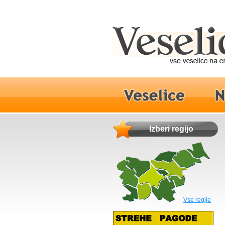
Izberi regijo
Vse regije