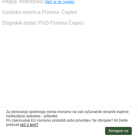
Regija: Notranjska
[
Več iz te regije
]
Gasilska veselica Planina- Čeplez
Dogodek dodal: PGD Planina Čeplez
Za delovanje spletnega mesta moramo na vaš računalnik shraniti majhne
neškodljive datoteke - piškotke.
Po zakonodaji EU moramo pridobiti vašo privolitev. Se strinjate? Ali želite
prebrati
več o tem?
Strinjam se