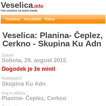
Veselica
.info
Vse veselice na enem mestu
Veselice
Ansambli
Video
Veselica: Planina- Čeplez,
Cerkno - Skupina Ku Adn
Datum:
Sobota, 29. avgust 2015
Dogodek je že minil
Nastopajoči:
Skupina Ku Adn
Kraj in občina:
Planina- Čeplez, Cerkno