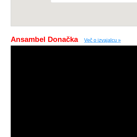
Ansambel Donačka
Več o izvajalcu »