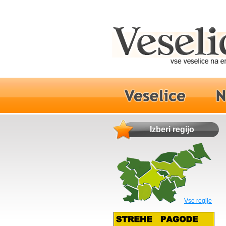
Izberi regijo
Vse regije