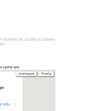
skim domom, bo za ples in zabavo
lci.
e zgornji opis.
Izračunaj pot
Povečaj
gle
V redu