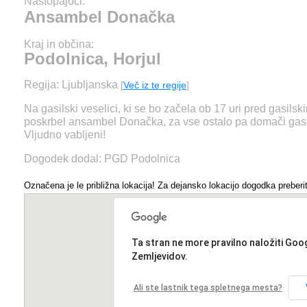
Nastopajoči:
Ansambel Donačka
Kraj in občina:
Podolnica, Horjul
Regija: Ljubljanska
[
Več iz te regije
]
Na gasilski veselici, ki se bo začela ob 17 uri pred gasil
poskrbel ansambel Donačka, za vse ostalo pa domači gasi
Vljudno vabljeni!
Dogodek dodal: PGD Podolnica
Označena je le približna lokacija! Za dejansko lokacijo dogodka preberit
Ta stran ne more pravilno naložiti Goo
Zemljevidov.
Ali ste lastnik tega spletnega mesta?