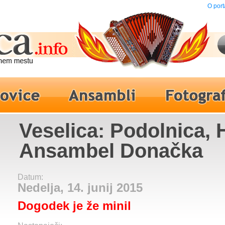
O port
Veselica: Podolnica, H
Ansambel Donačka
Datum:
Nedelja, 14. junij 2015
Dogodek je že minil