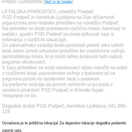
Regija: Ljubljanska
[
Več iz te regije
]
LETALSKA PRIREDITEV, vzletišče Podpeč
PGD Podpeč in Aeroklub Ljubljana na Dan državnosti
organizirata prvo letalsko prireditev na vzletišču Podpeč.
Na prireditvi se bodo predstavila različna letala, balonarji in
padalci, gasilci PGD Podpeč pa bodo prikazali vaje iz
reševanja v različnih situacijah.
Za adrenalinsko vzdušje bodo poskrbeli preleti ultra lahkih
letal, eden izmed vrhuncev prireditve bo vratolomna vožnja
akrobatskega letala, ki jo bodo lahko poskusili tudi najbolj
pogumni obiskovalci.
V času prireditve se bodo obiskovalci lahko naročili na polet
z različnimi letali, panoramsko vožnjo z balonom ali se
pogumno podali na tandemski skok s padalom.
Za prešerno vzdušje do poznih večernih ur pa bodo z
veselico poskrbeli PGD Podpeč in Krimski lisjaki.
Vstopnine ne bo.
Dogodek dodal: PGD Podpeč, Aeroklub Ljubljana, 041-906-
129
Označena je le približna lokacija! Za dejansko lokacijo dogodka preberite
zgornji opis.