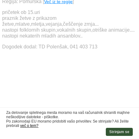
Regija: Pomurska
[
Več iz te regije
]
pričetek ob 15.uri
praznik žetve z prikazom
žetve,mlatve,mletja,vejanja,češčenje zrnja...
nastopi folklornih skupin,vokalnih skupin,otriške animacije....
nastopi nekaterih mladih ansanblov..
Dogodek dodal: TD Polenšak, 041 403 713
Za delovanje spletnega mesta moramo na vaš računalnik shraniti majhne
neškodljive datoteke - piškotke.
Po zakonodaji EU moramo pridobiti vašo privolitev. Se strinjate? Ali želite
prebrati
več o tem?
Strinjam se