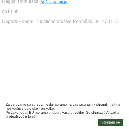
Regija: Pomurska
[
Več iz te regije
]
ob14.uri
Dogodek dodal: Turistično društvo Polenšak, 041403713
Za delovanje spletnega mesta moramo na vaš računalnik shraniti majhne
neškodljive datoteke - piškotke.
Po zakonodaji EU moramo pridobiti vašo privolitev. Se strinjate? Ali želite
prebrati
več o tem?
Strinjam se