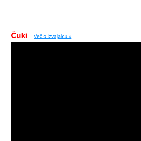
Čuki
Več o izvajalcu »