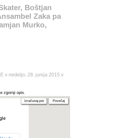
, Klapa
Skater, Boštjan
ga,
Ansambel Zaka pa
Damjan Murko,
mbel
v nedeljo, 28. junija 2015 v
e zgornji opis.
Izračunaj pot
Povečaj
gle