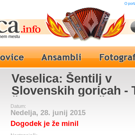
O port
Veselica: Šentilj v
Slovenskih goricah - 
Žagar, Werner, Čuki,
Datum:
Skater, Boštjan Koneč
Nedelja, 28. junij 2015
Dogodek je že minil
Ansambel Roka Žlind