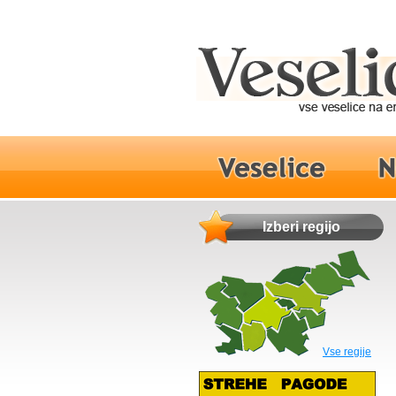
Izberi regijo
Vse regije