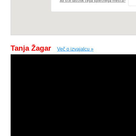
Ali ste lastnik tega spletnega mesta?
Tanja Žagar
Več o izvajalcu »