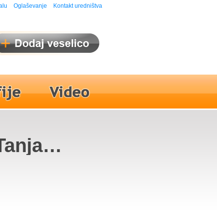
alu
Oglaševanje
Kontakt uredništva
Tanja
 Skupina
nik,
re,