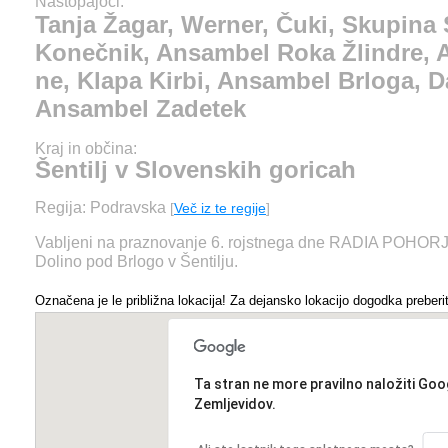
Ansambel Zaka pa ne
Nastopajoči:
Tanja Žagar, Werner, Čuki, Skupina 
Kirbi, Ansambel Brlo
Konečnik, Ansambel Roka Žlindre, 
ne, Klapa Kirbi, Ansambel Brloga, 
Damjan Murko, Ansa
Ansambel Zadetek
Zadetek
Kraj in občina:
Šentilj v Slovenskih goricah
Regija: Podravska
[
Več iz te regije
]
Vabljeni na praznovanje 6. rojstnega dne RADIA POHORJE 
Dolino pod Brlogo v Šentilju.
Označena je le približna lokacija! Za dejansko lokacijo dogodka preberit
Ta stran ne more pravilno naložiti Goo
Zemljevidov.