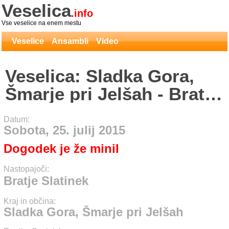
Veselica
.info
Vse veselice na enem mestu
Veselice
Ansambli
Video
Veselica: Sladka Gora,
Šmarje pri Jelšah - Bratje
Slatinek
Datum:
Sobota, 25. julij 2015
Dogodek je že minil
Nastopajoči:
Bratje Slatinek
Kraj in občina:
Sladka Gora, Šmarje pri Jelšah