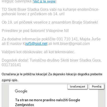
Regija: Savinjska
[
Več iz te regije
]
TD Skriti Biser Sladka Gora vabi na kuhanje enolončnice-
pohorski lonec z pričetkom ob 14. uri!
Ob 19. uri pričetek veselice z ansamblom Bratje Slatinek!
Prireditev je pod šotorom! Vstopnine NI!
Za dodatne informacije pokličite 031 710 141, Majda Jurše
ali E-naslov K
ivi5@siol.net
ali kriti.biser@gmail.com
Vabljeni kot obiskovalec ali kot tekmovalec.
Dogodek dodal: Turistično društvo Skriti biser Sladka Gora,
031710141
Označena je le približna lokacija! Za dejansko lokacijo dogodka preberite
zgornji opis.
Izračunaj pot
Povečaj
Ta stran ne more pravilno naložiti Google
Zemljevidov.