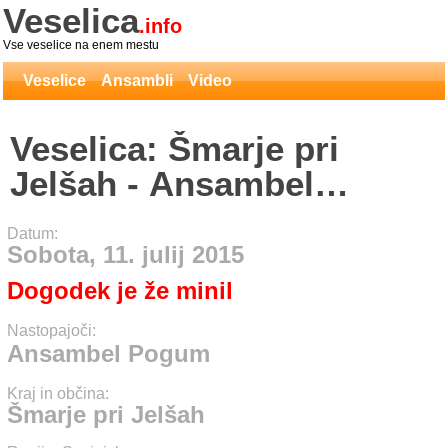
Veselica
.info
Vse veselice na enem mestu
Veselice
Ansambli
Video
Veselica: Šmarje pri
Jelšah - Ansambel
Pogum
Datum:
Sobota, 11. julij 2015
Dogodek je že minil
Nastopajoči:
Ansambel Pogum
Kraj in občina:
Šmarje pri Jelšah