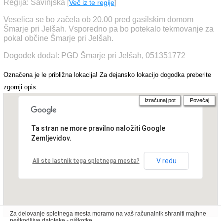
Regija: Savinjska
[
Več iz te regije
]
Veselica se bo začela ob 20.00 pred gasilskim domom
Šmarje pri Jelšah. Vsporedno pa bo potekalo tekmovanje za
pokal občine Šmarje pri Jelšah.
Dogodek dodal: PGD Šmarje pri Jelšah, 051351772
Označena je le približna lokacija! Za dejansko lokacijo dogodka preberite
zgornji opis.
Izračunaj pot
Povečaj
Ta stran ne more pravilno naložiti Google
Zemljevidov.
V redu
Ali ste lastnik tega spletnega mesta?
Za delovanje spletnega mesta moramo na vaš računalnik shraniti majhne
neškodljive datoteke - piškotke.