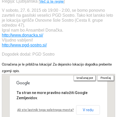
Regija: Ljubljanska
[
Več iz te regije
]
V soboto, 27. 6. 2015 ob 19:00 - 2:00, se bomo ponovno
zavrteli na gasilski veselici PGD Sostro. Tako kot lansko leto
je lokacija igrišče Osnovne šole Sostro (Cesta II. grupe
odredov 47).
Igral nam bo Ansambel Donačka.
http://www.donacka.si/
Vljudno vabljeni!
http://www.pgd-sostro.si/
Dogodek dodal: PGD Sostro
Označena je le približna lokacija! Za dejansko lokacijo dogodka preberite
zgornji opis.
Izračunaj pot
Povečaj
Ta stran ne more pravilno naložiti Google
Zemljevidov.
V redu
Ali ste lastnik tega spletnega mesta?