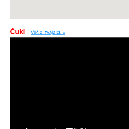
Čuki
Več o izvajalcu »