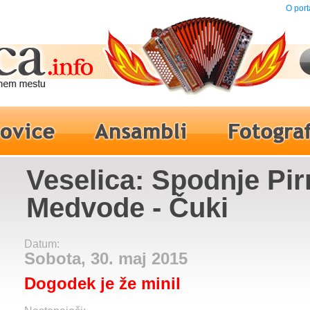
O port
Veselica: Spodnje Pir
Medvode - Čuki
Datum:
Sobota, 30. maj 2015
Dogodek je že minil