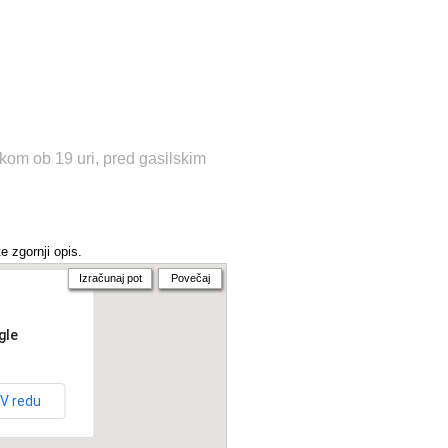
kom ob 19 uri, pred gasilskim
e zgornji opis.
Izračunaj pot
Povečaj
gle
V redu