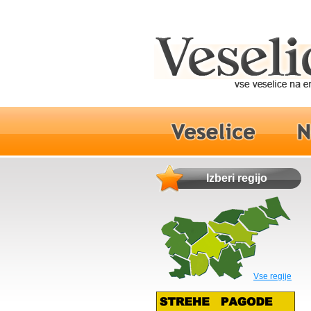
Izberi regijo
Vse regije