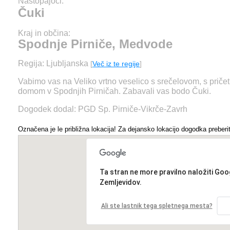
Nastopajoči:
Čuki
Kraj in občina:
Spodnje Pirniče, Medvode
Regija: Ljubljanska
[
Več iz te regije
]
Vabimo vas na Veliko vrtno veselico s srečelovom, s pričet
domom v Spodnjih Pirničah. Zabavali vas bodo Čuki.
Dogodek dodal: PGD Sp. Pirniče-Vikrče-Zavrh
Označena je le približna lokacija! Za dejansko lokacijo dogodka preberit
Ta stran ne more pravilno naložiti Goo
Zemljevidov.
Ali ste lastnik tega spletnega mesta?