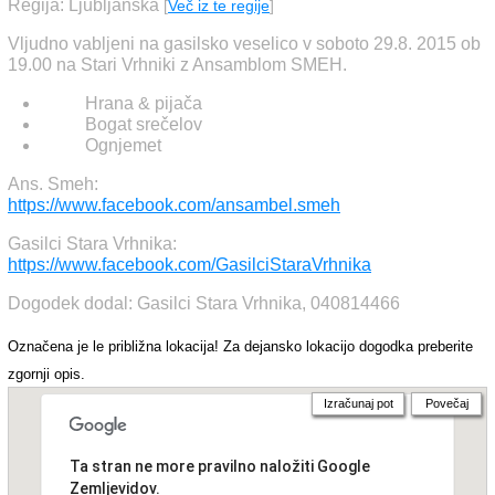
Regija: Ljubljanska
[
Več iz te regije
]
Vljudno vabljeni na gasilsko veselico v soboto 29.8. 2015 ob
19.00 na Stari Vrhniki z Ansamblom SMEH.
Hrana & pijača
Bogat srečelov
Ognjemet
Ans. Smeh:
https://www.facebook.com/ansambel.smeh
Gasilci Stara Vrhnika:
https://www.facebook.com/GasilciStaraVrhnika
Dogodek dodal: Gasilci Stara Vrhnika, 040814466
Označena je le približna lokacija! Za dejansko lokacijo dogodka preberite
zgornji opis.
Izračunaj pot
Povečaj
Ta stran ne more pravilno naložiti Google
Zemljevidov.