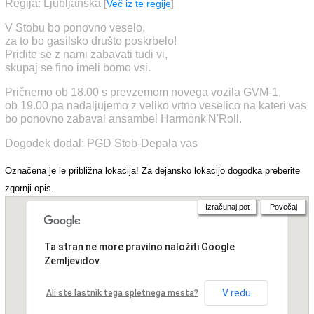
Regija: Ljubljanska
[
Več iz te regije
]
V Stobu bo ponovno veselo,
za to bo gasilsko društo poskrbelo!
Pridite se z nami zabavati tudi vi,
skupaj se fino imeli bomo vsi.
Pričnemo ob 18.00 s prevzemom novega vozila GVM-1,
ob 19.00 pa nadaljujemo z veliko vrtno veselico na kateri vas
bo ponovno zabaval ansambel Harmonk'N'Roll.
Dogodek dodal: PGD Stob-Depala vas
Označena je le približna lokacija! Za dejansko lokacijo dogodka preberite
zgornji opis.
Izračunaj pot
Povečaj
Ta stran ne more pravilno naložiti Google
Zemljevidov.
V redu
Ali ste lastnik tega spletnega mesta?