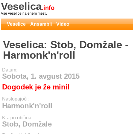
Veselica
.info
Vse veselice na enem mestu
Veselice
Ansambli
Video
Veselica: Stob, Domžale -
Harmonk'n'roll
Datum:
Sobota, 1. avgust 2015
Dogodek je že minil
Nastopajoči:
Harmonk'n'roll
Kraj in občina:
Stob, Domžale